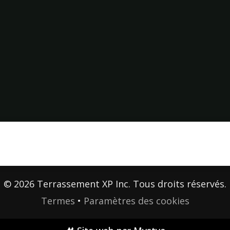
Paysagement
Zone desservie :
Excavation
Québec et Lévis,
Drainage
QC, Canada
Pavé uni
©
2026
Terrassement XP Inc. Tous droits réservés.
Termes
•
Paramètres des cookies