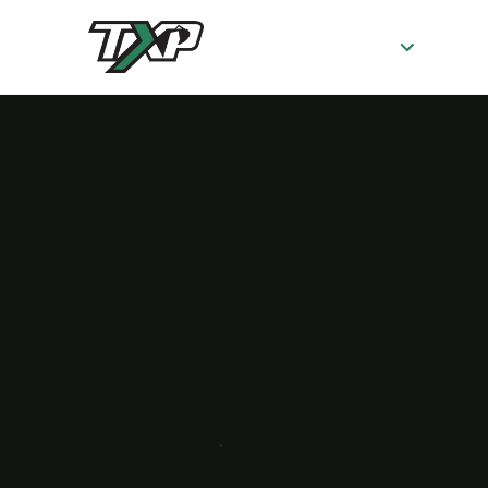
SERVICES
À 