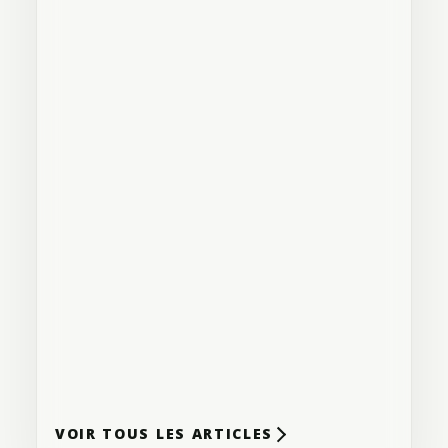
EXTÉRIEURS AVEC L’EXPERTISE
CERTIFIÉE IN-LITE DE
TERRASSEMENT XP
3
min de lecture
GESTION DES EAUX PLUVIALES
ET DRAINAGE RÉSIDENTIEL À
QUÉBEC : L’EXPERTISE
TERRASSEMENT XP
3
min de lecture
TENDANCES 2026 EN
TERRASSEMENT ET
AMÉNAGEMENT PAYSAGER : DES
ESPACES EXTÉRIEURS SUR-
MESURE ET DURABLES
4
min de lecture
VOIR TOUS LES ARTICLES